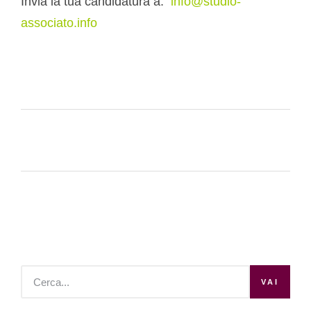
Invia la tua candidatura a:
info@studio-
associato.info
VAI