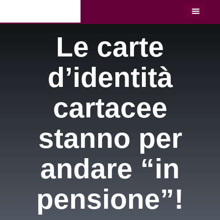
LO STU
LAVORA C
Le carte
d’identità
cartacee
stanno per
andare “in
pensione”!