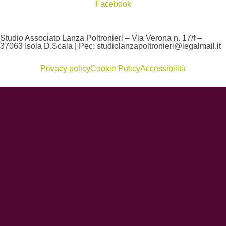
Facebook
Studio Associato Lanza Poltronieri – Via Verona n. 17/f –
37063 Isola D.Scala | Pec: studiolanzapoltronieri@legalmail.it
Privacy policy
Cookie Policy
Accessibilità