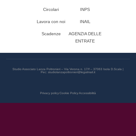
Circolari
INPS
Lavora con noi
INAIL
Scadenze
AGENZIA DELLE
ENTRATE
Studio Associato Lanza Poltronieri – Via Verona n. 17/f – 37063 Isola D.Scala |
Pec: studiolanzapoltronieri@legalmail.it
Privacy policy
Cookie Policy
Accessibilità