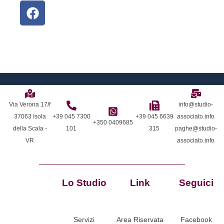
Via Verona 17/f
info@studio-
37063 Isola
+39 045 7300
+39 045 6639
associato.info
+350 0409685
della Scala -
101
315
paghe@studio-
VR
associato.info
Lo Studio
Link
Seguici
Servizi
Area Riservata
Facebook