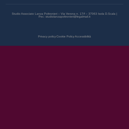
Studio Associato Lanza Poltronieri – Via Verona n. 17/f – 37063 Isola D.Scala |
Pec: studiolanzapoltronieri@legalmail.it
Privacy policy
Cookie Policy
Accessibilità