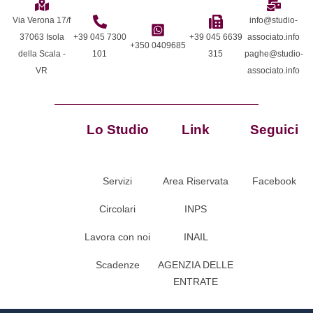
Via Verona 17/f
info@studio-
37063 Isola
+39 045 7300
+39 045 6639
associato.info
+350 0409685
della Scala -
101
315
paghe@studio-
VR
associato.info
Lo Studio
Link
Seguici
Servizi
Area Riservata
Facebook
Circolari
INPS
Lavora con noi
INAIL
Scadenze
AGENZIA DELLE
ENTRATE