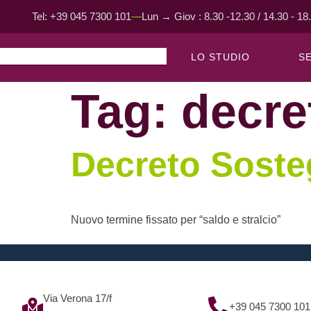
contenuto
Tel: +39 045 7300 101
Lun → Giov : 8.30 -12.30 / 14.30 - 18
LO STUDIO
SE
Tag:
decre
Decreto Soste
Nuovo termine fissato per “saldo e stralcio”
Via Verona 17/f
+39 045 7300 101