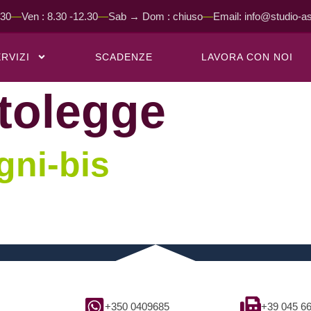
.30
Ven : 8.30 -12.30
Sab → Dom : chiuso
Email: info@studio-as
RVIZI
SCADENZE
LAVORA CON NOI
tolegge
gni-bis
+350 0409685
+39 045 6